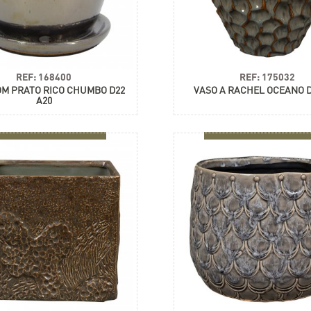
REF: 168400
REF: 175032
OM PRATO RICO CHUMBO D22
VASO A RACHEL OCEANO D
A20
+ informações
+ informações