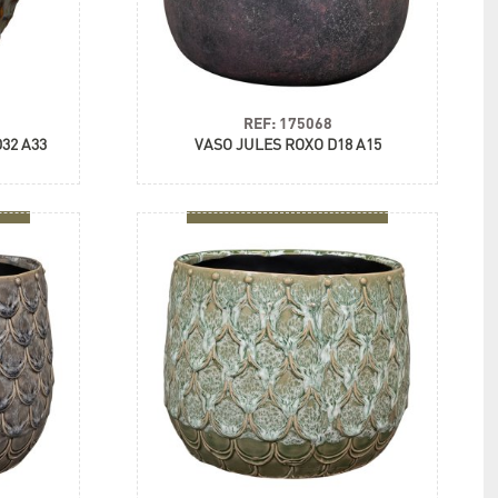
REF: 175068
32 A33
VASO JULES ROXO D18 A15
+ informações